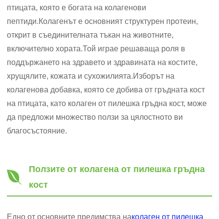
птицата, която е богата на колагенови
пептиди.Колагенът е основният структурен протеин,
открит в съединителната тъкан на животните,
включително хората.Той играе решаваща роля в
поддържането на здравето и здравината на костите,
хрущялите, кожата и сухожилията.Изборът на
колагенова добавка, която се добива от гръдната кост
на птицата, като колаген от пилешка гръдна кост, може
да предложи множество ползи за цялостното ви
благосъстояние.
Ползите от колагена от пилешка гръдна
кост
Едно от основните предимства на
колаген от пилешка