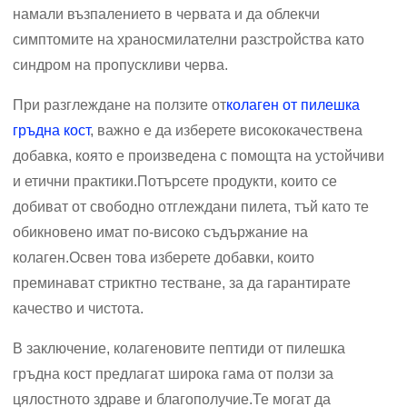
намали възпалението в червата и да облекчи
симптомите на храносмилателни разстройства като
синдром на пропускливи черва.
При разглеждане на ползите от
колаген от пилешка
гръдна кост
, важно е да изберете висококачествена
добавка, която е произведена с помощта на устойчиви
и етични практики.Потърсете продукти, които се
добиват от свободно отглеждани пилета, тъй като те
обикновено имат по-високо съдържание на
колаген.Освен това изберете добавки, които
преминават стриктно тестване, за да гарантирате
качество и чистота.
В заключение, колагеновите пептиди от пилешка
гръдна кост предлагат широка гама от ползи за
цялостното здраве и благополучие.Те могат да