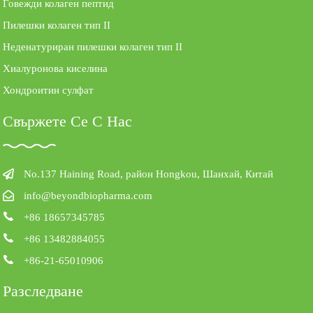
Говежди колаген пептид
Пилешки колаген тип II
Неденатуриран пилешки колаген тип II
Хиалуронова киселина
Хондроитин сулфат
Свържете Се С Нас
No.137 Haining Road, район Hongkou, Шанхай, Китай
info@beyondbiopharma.com
+86 18657345785
+86 13482884055
+86-21-65010906
Разследване