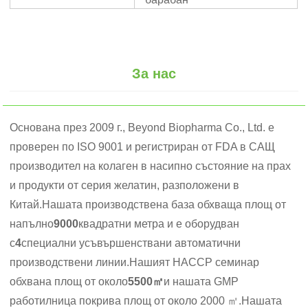
За нас
Основана през 2009 г., Beyond Biopharma Co., Ltd. е
проверен по ISO 9001 и регистриран от FDA в САЩ
производител на колаген в насипно състояние на прах
и продукти от серия желатин, разположени в
Китай.Нашата производствена база обхваща площ от
напълно
9000
квадратни метра и е оборудван
с
4
специални усъвършенствани автоматични
производствени линии.Нашият HACCP семинар
обхвана площ от около
5500㎡
и нашата GMP
работилница покрива площ от около 2000 ㎡.Нашата