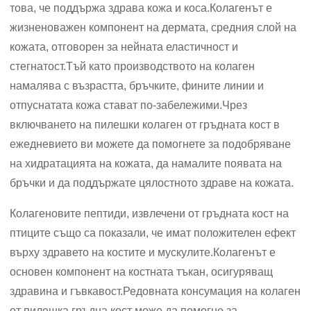
това, че поддържа здрава кожа и коса.Колагенът е
жизненоважен компонент на дермата, средния слой на
кожата, отговорен за нейната еластичност и
стегнатост.Тъй като производството на колаген
намалява с възрастта, бръчките, фините линии и
отпуснатата кожа стават по-забележими.Чрез
включването на пилешки колаген от гръдната кост в
ежедневието ви можете да помогнете за подобряване
на хидратацията на кожата, да намалите появата на
бръчки и да поддържате цялостното здраве на кожата.
Колагеновите пептиди, извлечени от гръдната кост на
птиците също са показали, че имат положителен ефект
върху здравето на костите и мускулите.Колагенът е
основен компонент на костната тъкан, осигуряващ
здравина и гъвкавост.Редовната консумация на колаген
от пилешка гръдна кост може да помогне за