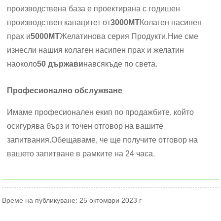
производствена база е проектирана с годишен
производствен капацитет от
3000MT
Колаген насипен
прах и
5000MT
Желатинова серия Продукти.Ние сме
изнесли нашия колаген насипен прах и желатин
наоколо
50 държави
навсякъде по света.
Професионално обслужване
Имаме професионален екип по продажбите, който
осигурява бърз и точен отговор на вашите
запитвания.Обещаваме, че ще получите отговор на
вашето запитване в рамките на 24 часа.
Време на публикуване: 25 октомври 2023 г