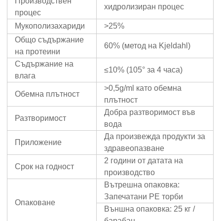
Производствен
хидролизиран процес
процес
Мукополизахариди
>25%
Общо съдържание
60% (метод на Kjeldahl)
на протеини
Съдържание на
≤10% (105° за 4 часа)
влага
>0,5g/ml като обемна
Обемна плътност
плътност
Добра разтворимост във
Разтворимост
вода
Да произвежда продукти за
Приложение
здравеопазване
2 години от датата на
Срок на годност
производство
Вътрешна опаковка:
Запечатани PE торби
Опаковане
Външна опаковка: 25 кг /
барабан