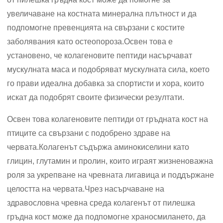
увеличаване на костната минерална плътност и да
подпомогне превенцията на свързани с костите
заболявания като остеопороза.Освен това е
установено, че колагеновите пептиди насърчават
мускулната маса и подобряват мускулната сила, което
го прави идеална добавка за спортисти и хора, които
искат да подобрят своите физически резултати.
Освен това колагеновите пептиди от гръдната кост на
птиците са свързани с подобрено здраве на
червата.Колагенът съдържа аминокиселини като
глицин, глутамин и пролин, които играят жизненоважна
роля за укрепване на чревната лигавица и поддържане
целостта на червата.Чрез насърчаване на
здравословна чревна среда колагенът от пилешка
гръдна кост може да подпомогне храносмилането, да