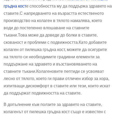
гръдна кост
е способността му да поддържа здравето на
ставите.С напредването на възрастта естественото
производство на колаген в тялото намалява, което
води до постепенно влошаване на ставните
тъкани.Това може да доведе до болки в ставите,
скованост и проблеми с подвижността.Като добавите
колаген от пилешка гръдна кост, можете да осигурите
на тялото си необходимите градивни елементи за
поддържане на здравето и възстановяването на
ставните тъкани.Колагеновите пептиди се усвояват
лесно от тялото, което ги прави отличен избор за хора,
изпитващи дискомфорт в ставите или тези, които искат
да поддържат подвижността на ставите.
В допълнение към ползите за здравето на ставите,
колагенът от пилешка гръдна кост също е известен с