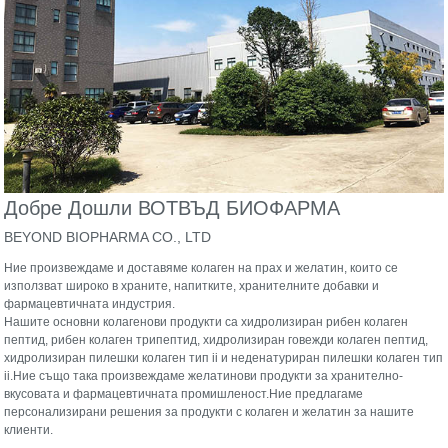
Добре Дошли В
ОТВЪД БИОФАРМА
BEYOND BIOPHARMA CO., LTD
Ние произвеждаме и доставяме колаген на прах и желатин, които се
използват широко в храните, напитките, хранителните добавки и
фармацевтичната индустрия.
Нашите основни колагенови продукти са хидролизиран рибен колаген
пептид, рибен колаген трипептид, хидролизиран говежди колаген пептид,
хидролизиран пилешки колаген тип ii и неденатуриран пилешки колаген тип
ii.Ние също така произвеждаме желатинови продукти за хранително-
вкусовата и фармацевтичната промишленост.Ние предлагаме
персонализирани решения за продукти с колаген и желатин за нашите
клиенти.