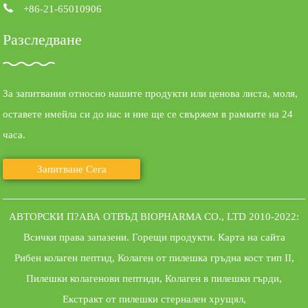
+86-21-65010906
Разследване
За запитвания относно нашите продукти или ценова листа, моля,
оставете имейла си до нас и ние ще се свържем в рамките на 24
часа.
Запитване Сега
АВТОРСКИ П?АВА ОТВЪД BIOPHARMA CO., LTD 2010-2022:
Всички права запазени.
Горещи продукти
.
Карта на сайта
Рибен колаген пептид
,
Колаген от пилешка гръдна кост тип II
,
Пилешки колагенови пептиди
,
Колаген в пилешки гърди
,
Екстракт от пилешки стернален хрущял
,