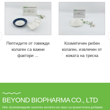
Пептидите от говежди
Козметичен рибен
колаген са важни
колаген, извлечен от
фактори ...
кожата на треска
BEYOND BIOPHARMA CO., LTD
Ние произвеждаме насипен колаген на прах за хранителни добавки,