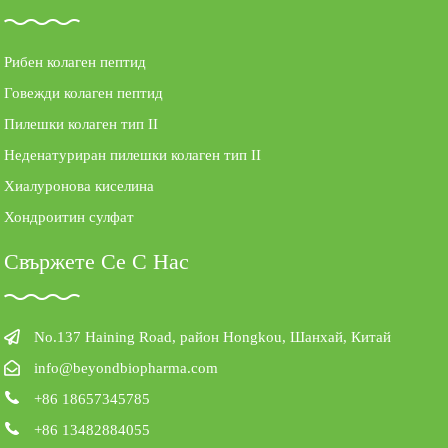
Рибен колаген пептид
Говежди колаген пептид
Пилешки колаген тип II
Неденатуриран пилешки колаген тип II
Хиалуронова киселина
Хондроитин сулфат
Свържете Се С Нас
No.137 Haining Road, район Hongkou, Шанхай, Китай
info@beyondbiopharma.com
+86 18657345785
+86 13482884055