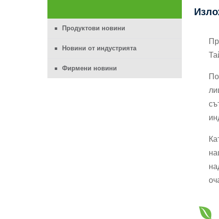
Изло
Продуктови новини
Пр
Новини от индустрията
Та
Фирмени новини
По
ли
съ
ин
Ка
на
на
оч