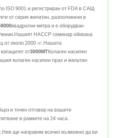
н по ISO 9001 и регистриран от FDA в САЩ
укти от серия желатин, разположени в
о
9000
квадратни метра и е оборудван
 линии.Нашият HACCP семинар обхвана
щ от около 2000 ㎡.Нашата
 капацитет от
3000MT
Колаген насипен
ашия колаген насипен прах и желатин
ърз и точен отговор на вашите
итване в рамките на 24 часа.
ас.Ние ще направим всичко възможно да ви