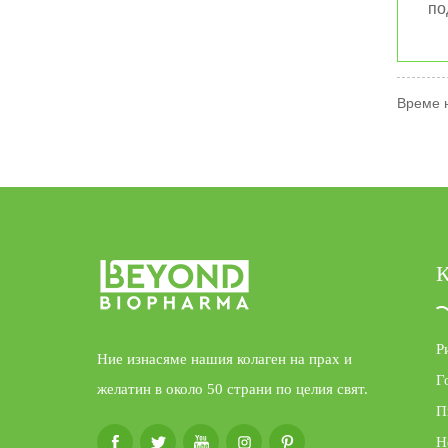
по
Време н
К
Р
Ние изнасяме нашия колаген на прах и
Г
желатин в около 50 страни по целия свят.
П
Н