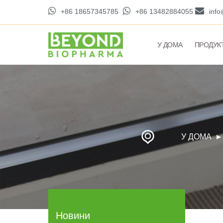
+86 18657345785
+86 13482884055
inf
У ДОМА
ПРОДУК
У ДОМА
Новини