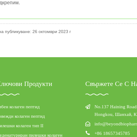
дкрепим.
а публикуване: 26 октомври 2023 г
лючови Продукти
Свържете Се С Н
ибен колаген пептид
No.137 Haining Road
Hongkou, Шанхай, К
овежди колаген пептид
info@beyondbiophar
илешки колаген тип II
+86 18657345785
еденатуриран пилешки колаген