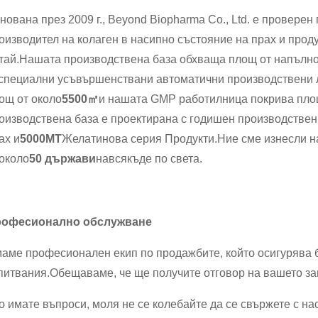
нована през 2009 г., Beyond Biopharma Co., Ltd. е провере
оизводител на колаген в насипно състояние на прах и прод
тай.Нашата производствена база обхваща площ от напълн
специални усъвършенствани автоматични производствени
ощ от около
5500㎡
и нашата GMP работилница покрива пло
оизводствена база е проектирана с годишен производствен
ах и
5000MT
Желатинова серия Продукти.Ние сме изнесли н
около
50 държави
навсякъде по света.
офесионално обслужване
аме професионален екип по продажбите, който осигурява б
питвания.Обещаваме, че ще получите отговор на вашето зап
о имате въпроси, моля не се колебайте да се свържете с н