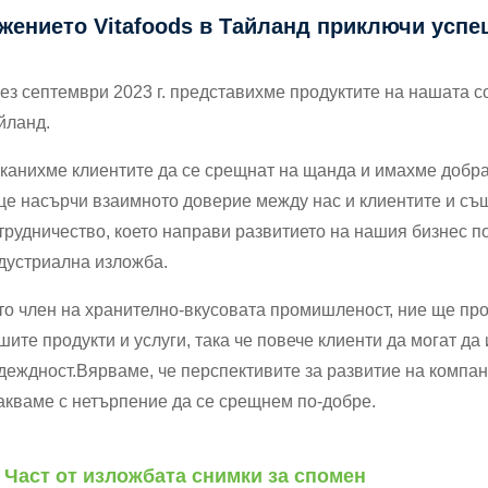
жението Vitafoods в Тайланд приключи усп
ез септември 2023 г. представихме продуктите на нашата с
йланд.
канихме клиентите да се срещнат на щанда и имахме добра
це насърчи взаимното доверие между нас и клиентите и същ
трудничество, което направи развитието на нашия бизнес п
дустриална изложба.
то член на хранително-вкусовата промишленост, ние ще пр
шите продукти и услуги, така че повече клиенти да могат 
деждност.Вярваме, че перспективите за развитие на компан
акваме с нетърпение да се срещнем по-добре.
Част от изложбата снимки за спомен