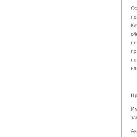
Ос
пр
Ки
с
4
пл
пр
пр
на
Пр
Им
за
Ак