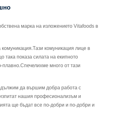
ешно
обствена марка на изложението Vitafoods в
 комуникация.Тази комуникация лице в
о така показа силата на екипното
о-плавно.Спечелихме много от тази
одължим да вършим добра работа с
да изпитат нашия професионализъм и
ията ще бъдат все по-добри и по-добри и